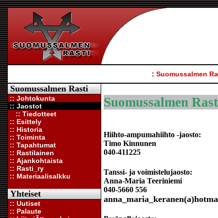
:
Suomussalmen Ra
Suomussalmen Rasti
:: Johtokunta
Suomussalmen Rastin
:: Jaostot
:: Tiedotteet
:: Esittely
:: Historia
Hiihto-ampumahiihto -jaosto:
:: Toiminta
Timo Kinnunen
:: Tapahtumat
040-411225
:: Rastilainen
:: Ajankohtaista
:: Rasti_ry
Tanssi- ja voimistelujaosto:
:: Materiaalisalkku
Anna-Maria Teeriniemi
040-5660 556
Yhteiset
anna_maria_keranen(a)hotma
:: Uutiset
:: Palaute