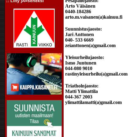
Pesäpallojaosto:
:: Liity jÃ¤seneksi
Arto Väisänen
0440-184286
arto.m.vaisanen(a)kainuu.fi
Suunnistusjaosto:
Jari Anttonen
040- 533 6669
zeianttonen(a)gmail.com
Yleisurheilujaosto:
Ismo Juntunen
044-080 9010
rastinyleisurheilu(a)gmail.com
Triatholnjaosto:
Matti Ylimattila
044-367 2003
ylimattilamatti(a)gmail.com