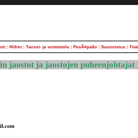
sti
:
Hiihto
:
Tanssi- ja voimistelu
:
PesÃ¤pallo
:
Suunnistus
:
Tria
 jaostot ja jaostojen puheenjohtajat
il.com