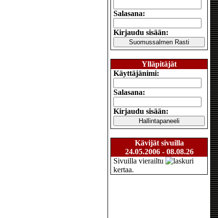
Salasana:
Kirjaudu sisään:
Ylläpitäjät
Käyttäjänimi:
Salasana:
Kirjaudu sisään:
Kävijät sivuilla
24.05.2006 - 08.08.26
Sivuilla vierailtu
kertaa.