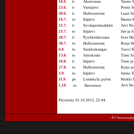
16.6.
ti
Akonvaara
Tauno V
23.6.
ti
Varisjärvi
Pentti 
30.6.
ti
Hulkonniemi
Lauri S
16.7.
to
Itäjärvi
Hannu 
21.7.
ti
Syvänperänsärkkä
Arvi No
23.7.
to
Itäjärvi
Jari ja
28.7.
ti
Pyykkölänvaara
Eero Hä
30.7.
to
Hulkonniemi
Reijo 
6.8.
to
Saukkokangas
Tuovi K
13.8.
to
Aittokoski
Timo Si
18.8.
ti
Itäjärvi
Timo ja 
27.8.
to
Hulkonniemi
Keijo j
3.9.
to
Itäjärvi
Jarmo T
11.9.
pe
Lomakylä, pyörä
Heikki 
1.10.
Arvi No
to
Haverinen
Päivitetty 01.10.2015, 22:04.
:: Â©
Suomussalm