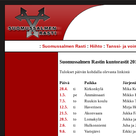
:
Suomussalmen Rasti
:
Hiihto
:
Tanssi- ja voi
Suomussalmen Rastin kuntorastit 20
Tulokset päivän kohdalla olevasta linkistä
Päivä
Paikka
Järjest
28.4.
ti
Kirkonkylä
Mika Ke
1.5.
pe
Ämmänsaari
Mikko K
7.5.
to
Ruukin koulu
Mikko T
12.5.
ti
Haverinen
Mirja H
21.5.
to
Akonvaara
Jukka Fa
28.5.
to
Lomakylä
Jukka j
2.6.
ti
Hulkonniemi
Juha ja 
9.6.
ti
Varisjärvi
Erkki j