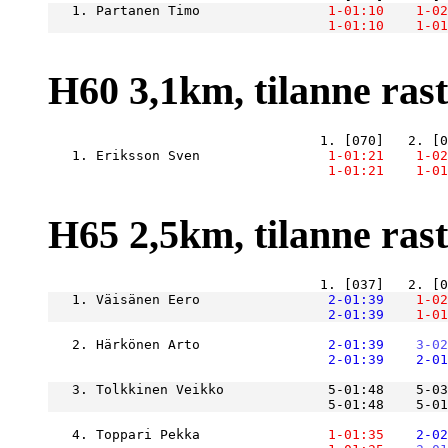
   1. Partanen Timo            
    1-01:10
    1-02
    1-01:10
    1-01
H60 3,1km, tilanne raste
   1. Eriksson Sven            
    1-01:21
    1-02
    1-01:21
    1-01
H65 2,5km, tilanne raste
   1. Väisänen Eero            
    2-01:39
    1-02
    2-01:39
    1-01
   2. Härkönen Arto            
    2-01:39
    3-02
    2-01:39
    2-01
   3. Tolkkinen Veikko             5-01:48    5-03
                                   5-01:48    5-01
   4. Toppari Pekka            
    1-01:35
    2-02