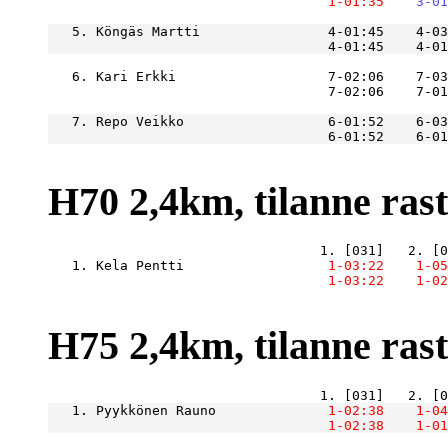
    1-01:35
    3-01
   5. Köngäs Martti                4-01:45    4-03
                                   4-01:45    4-01
   6. Kari Erkki                   7-02:06    7-03
                                   7-02:06    7-0
   7. Repo Veikko                  6-01:52    6-03
                                   6-01:52    6-01
H70 2,4km, tilanne raste
   1. Kela Pentti              
    1-03:22
    1-05
    1-03:22
    1-02
H75 2,4km, tilanne raste
   1. Pyykkönen Rauno          
    1-02:38
    1-04
    1-02:38
    1-01