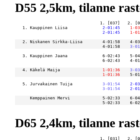
D55 2,5km, tilanne raste
   1. Kauppinen Liisa          
    2-01:45
    1-03
    2-01:45
    1-01
   2. Niskanen Sirkka-Liisa        4-01:58    4-03
                                   4-01:58
    3-01
   3. Kauppinen Jaana              6-02:43    5-04
                                   6-02:43    4-01
   4. Käkelä Maija             
    1-01:36
    3-03
    1-01:36
    5-01
   5. Jurvakainen Tuija        
    3-01:54
    2-03
    3-01:54
    2-01
      Kemppainen Mervi             5-02:33    6-04
D65 2,4km, tilanne raste