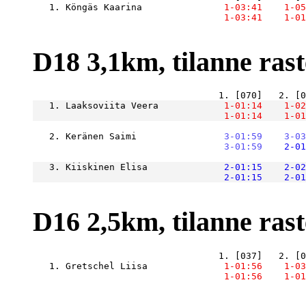
   1. Köngäs Kaarina           
    1-03:41
    1-05
    1-03:41
    1-01
D18 3,1km, tilanne raste
   1. Laaksoviita Veera        
    1-01:14
    1-02
    1-01:14
    1-01
   2. Keränen Saimi            
    3-01:59
    3-03
    3-01:59
    2-01
   3. Kiiskinen Elisa          
    2-01:15
    2-02
    2-01:15
    2-01
D16 2,5km, tilanne raste
   1. Gretschel Liisa          
    1-01:56
    1-03
    1-01:56
    1-01