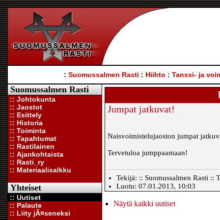
:
Suomussalmen Rasti
:
Hiihto
:
Tanssi- ja voi
Suomussalmen Rasti
:: Johtokunta
:: Jaostot
Jumpat jatkuvat!
:: Esittely
:: Historia
:: Toiminta
Naisvoimistelujaoston jumpat jatkuv
:: Tapahtumat
:: Rastilainen
Tervetuloa jumppaamaan!
:: Ajankohtaista
:: Rasti_ry
:: Materiaalisalkku
Tekijä: :: Suomussalmen Rasti :: T
Luotu: 07.01.2013, 10:03
Yhteiset
:: Uutiset
Näytä kaikki uutiset
:: Palaute
:: Liity jÃ¤seneksi