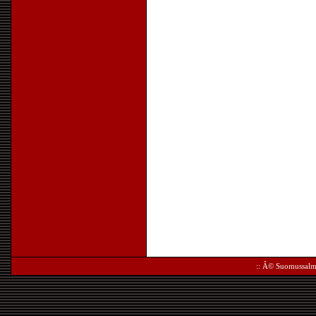
:: Â©
Suomussalm