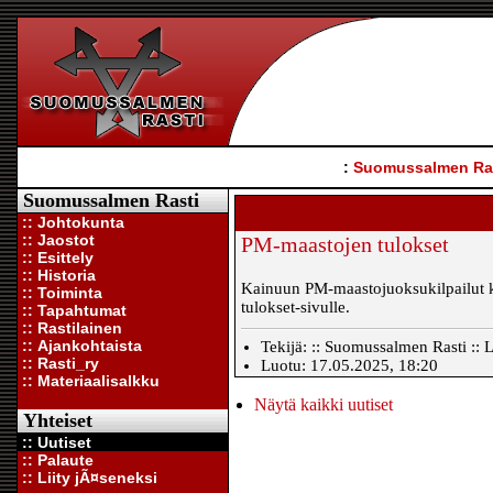
:
Suomussalmen Ra
Suomussalmen Rasti
:: Johtokunta
:: Jaostot
PM-maastojen tulokset
:: Esittely
:: Historia
Kainuun PM-maastojuoksukilpailut käy
:: Toiminta
tulokset-sivulle.
:: Tapahtumat
:: Rastilainen
:: Ajankohtaista
Tekijä: :: Suomussalmen Rasti :: L
:: Rasti_ry
Luotu: 17.05.2025, 18:20
:: Materiaalisalkku
Näytä kaikki uutiset
Yhteiset
:: Uutiset
:: Palaute
:: Liity jÃ¤seneksi