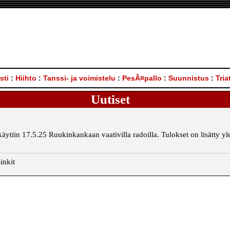
sti
:
Hiihto
:
Tanssi- ja voimistelu
:
PesÃ¤pallo
:
Suunnistus
:
Tria
Uutiset
tiin 17.5.25 Ruukinkankaan vaativilla radoilla. Tulokset on lisätty yle
inkit