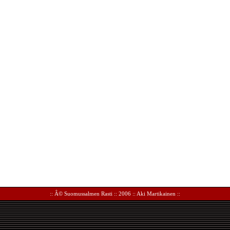
:: Â©
Suomussalmen Rasti
:: 2006 ::
Aki Martikainen
::