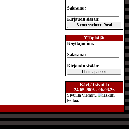
Salasana:
Kirjaudu sisään:
Ylläpitäjät
Käyttäjänimi:
Salasana:
Kirjaudu sisään:
Kävijät sivuilla
24.05.2006 - 06.08.26
Sivuilla vierailtu
kertaa.