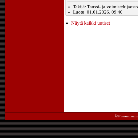
Tekijä: Tanssi- ja voimistelujaost
Luotu: 01.01.2026, 09:40
Näytä kaikki uutiset
:: Â©
Suomussalm