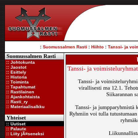
:
Suomussalmen Rasti
:
Hiihto
:
Tanssi- ja voi
Suomussalmen Rasti
:: Johtokunta
:: Jaostot
Tanssi- ja voimisteluryhma
:: Esittely
:: Historia
Tanssi- ja voimisteluryhm
:: Toiminta
:: Tapahtumat
virallisesti ma 12.1. Tehot
:: Rastilainen
Siikarannan sa
:: Ajankohtaista
:: Rasti_ry
:: Materiaalisalkku
Tanssi- ja jumpparyhmistä ka
Ryhmiin voi tulla tutustumaan 
Yhteiset
ryhmäko
:: Uutiset
:: Palaute
Liikunnallist
:: Liity jÃ¤seneksi