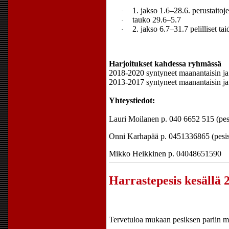
1. jakso 1.6–28.6. perustaitoj
·
tauko 29.6–5.7
·
2. jakso 6.7–31.7 pelilliset tai
·
Harjoitukset kahdessa ryhmässä
2018-2020 syntyneet maanantaisin ja
2013-2017 syntyneet maanantaisin ja
Yhteystiedot:
Lauri Moilanen p. 040 6652 515 (pes
Onni Karhapää p. 0451336865 (pesis
Mikko Heikkinen p. 04048651590
Harrastepesis kesällä 
Tervetuloa mukaan pesiksen pariin m