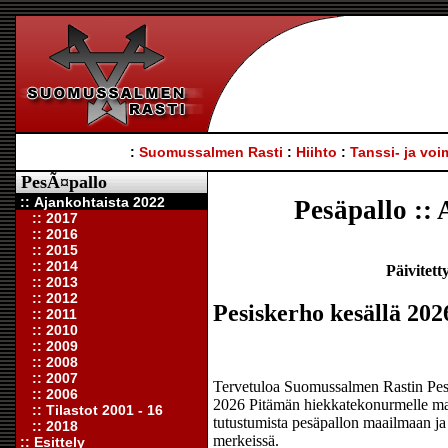
:
Suomussalmen Rasti
:
Hiihto
:
Tanssi- ja voi
PesÃ¤pallo
:: Ajankohtaista 2022
Pesäpallo ::
:: 2017
:: 2016
:: 2015
:: 2014
Päivitett
:: 2013
:: 2012
Pesiskerho kesällä 202
:: 2011
:: 2010
:: 2009
:: 2008
:: 2007
Tervetuloa Suomussalmen Rastin Pesä
:: 2006
2026 Pitämän hiekkatekonurmelle maan
:: Tilastot 2001 - 16
tutustumista pesäpallon maailmaan ja
:: 2018
merkeissä.
:: Esittely