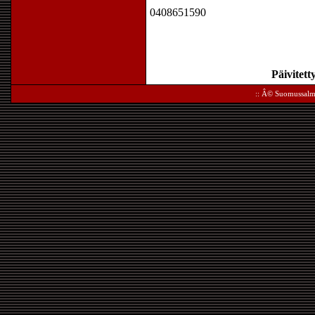
0408651590
Päivitett
:: Â©
Suomussalm