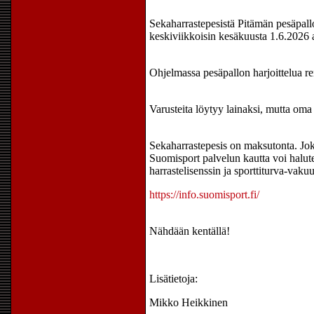
Sekaharrastepesistä Pitämän pesäpall
keskiviikkoisin kesäkuusta 1.6.2026 
Ohjelmassa pesäpallon harjoittelua ren
Varusteita löytyy lainaksi, mutta oma 
Sekaharrastepesis on maksutonta. Jok
Suomisport palvelun kautta voi halute
harrastelisenssin ja sporttiturva-vaku
https://info.suomisport.fi/
Nähdään kentällä!
Lisätietoja:
Mikko Heikkinen