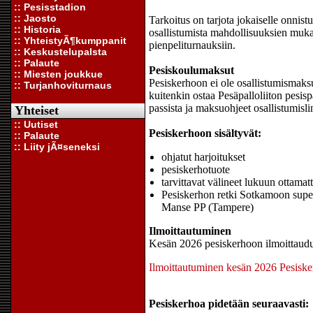
:: Pesisstadion
:: Jaosto
Tarkoitus on tarjota jokaiselle onnis
:: Historia
osallistumista mahdollisuuksien mukaa
:: YhteistyÃ¶kumppanit
pienpeliturnauksiin.
:: Keskustelupalsta
:: Palaute
Pesiskoulumaksut
:: Miesten joukkue
Pesiskerhoon ei ole osallistumismaksu
:: Turjanhoviturnaus
kuitenkin ostaa Pesäpalloliiton pesis
passista ja maksuohjeet osallistumisli
Yhteiset
:: Uutiset
Pesiskerhoon sisältyvät:
:: Palaute
:: Liity jÃ¤seneksi
ohjatut harjoitukset
pesiskerhotuote
tarvittavat välineet lukuun ottamat
Pesiskerhon retki Sotkamoon supe
Manse PP (Tampere)
Ilmoittautuminen
Kesän 2026 pesiskerhoon ilmoittauduta
Ilmoittautuminen kesän 2026 Pesisk
Pesiskerhoa pidetään seuraavasti: