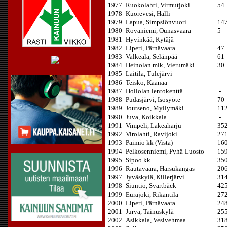
1977
Ruokolahti, Virmutjoki
54
1978
Kuorevesi, Halli
-
1979
Lapua, Simpsiönvuori
14
1980
Rovaniemi, Ounasvaara
5
1981
Hyvinkää, Kytäjä
-
1982
Liperi, Pärnävaara
47
1983
Valkeala, Selänpää
61
1984
Heinolan mlk, Vierumäki
30
1985
Laitila, Tulejärvi
-
1986
Teisko, Kaanaa
-
1987
Hollolan lentokenttä
-
1988
Pudasjärvi, Isosyöte
70
1989
Joutseno, Myllymäki
11
1990
Juva, Koikkala
-
1991
Vimpeli, Lakeaharju
35
1992
Virolahti, Ravijoki
27
1993
Paimio kk (Vista)
16
1994
Pelkosenniemi, Pyhä-Luosto
15
1995
Sipoo kk
35
1996
Rautavaara, Harsukangas
20
1997
Jyväskylä, Killerjärvi
31
1998
Siuntio, Svartbäck
42
1999
Eurajoki, Rikantila
27
2000
Liperi, Pärnävaara
24
2001
Jurva, Tainuskylä
25
2002
Asikkala, Vesivehmaa
31