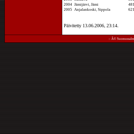
2004
Jämijärvi, Jämi
48
2005
Anjalankoski, Sippola
62
Päivitetty 13.06.2006, 23:14.
:: Â©
Suomussalm