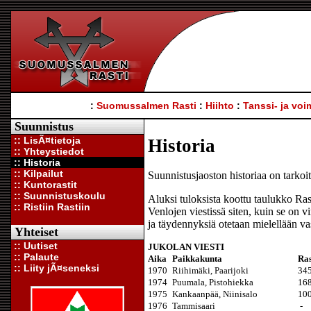
:
Suomussalmen Rasti
:
Hiihto
:
Tanssi- ja voi
Suunnistus
:: LisÃ¤tietoja
Historia
:: Yhteystiedot
:: Historia
:: Kilpailut
Suunnistusjaoston historiaa on tarkoitu
:: Kuntorastit
:: Suunnistuskoulu
Aluksi tuloksista koottu taulukko Ras
:: Ristiin Rastiin
Venlojen viestissä siten, kuin se on vir
ja täydennyksiä otetaan mielellään va
Yhteiset
:: Uutiset
JUKOLAN VIESTI
:: Palaute
Aika
Paikkakunta
Ras
:: Liity jÃ¤seneksi
1970
Riihimäki, Paarijoki
34
1974
Puumala, Pistohiekka
16
1975
Kankaanpää, Niinisalo
10
1976
Tammisaari
-