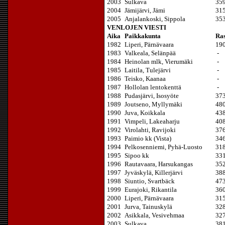
2003
Sulkava
35
2004
Jämijärvi, Jämi
31
2005
Anjalankoski, Sippola
35
VENLOJEN VIESTI
Aika
Paikkakunta
Ras
1982
Liperi, Pärnävaara
19
1983
Valkeala, Selänpää
-
1984
Heinolan mlk, Vierumäki
-
1985
Laitila, Tulejärvi
-
1986
Teisko, Kaanaa
-
1987
Hollolan lentokenttä
-
1988
Pudasjärvi, Isosyöte
37
1989
Joutseno, Myllymäki
48
1990
Juva, Koikkala
43
1991
Vimpeli, Lakeaharju
40
1992
Virolahti, Ravijoki
37
1993
Paimio kk (Vista)
34
1994
Pelkosenniemi, Pyhä-Luosto
31
1995
Sipoo kk
33
1996
Rautavaara, Harsukangas
35
1997
Jyväskylä, Killerjärvi
38
1998
Siuntio, Svartbäck
47
1999
Eurajoki, Rikantila
36
2000
Liperi, Pärnävaara
31
2001
Jurva, Tainuskylä
32
2002
Asikkala, Vesivehmaa
32
2003
Sulkava
38