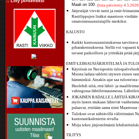
:: Liity jÃ¤seneksi
Maali on 100.
(lista päivitetty 4.5.2026
Järjestäjät vievät rastit ja emit-leimasim
Rastilippujen lisäksi maastoon viedään k
omatoimisuunnistajille merkiksi.
KALUSTO
Kaikki kuntosuunnistuksessa tarvittava
piharakennuksessa. Siellä voi vapaasti k
tavarat paikoilleen ja yrittäkää pitää järj
EMIT-LEIMAUSJÄRJESTELMÄ JA TULO
Käytössä on Navisportin tulospalveluohje
Muista ladata tabletti täyteen ennen ras
hämminkiä. Ainakin ajat saa tulosteista s
Huolehdi siitä, että lähtö- ja maalileima
vahingossa lähtöleimasimessa. Lähtöleim
JOKAINEN RADALLE LÄHTIJÄ KIR
myös lasten mukaan lähtevät vanhemmat 
palaavat, etsitään sama nimi Maastossa -
Tulokset ovat nähtävillä välittömästi Na
kuntorastikalenterin sivulla.
Mirja tekee järjestelmästä lehdistötuloks
TILITYS