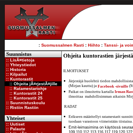
:
Suomussalmen Rasti
:
Hiihto
:
Tanssi- ja voi
Suunnistus
Ohjeita kuntorastien järjestäj
:: LisÃ¤tietoja
:: Yhteystiedot
:: Historia
ILMOITUKSET
:: Kilpailut
:: Kuntorastit
Järjestäjä huolehtii tiedon mahdollisis
:: Ohjeita jÃ¤rjestÃ¤jille
(Mirjan kautta) ja
(M
Facebook -sivuille
:: Ratamestariohje
Paikat on ilmoitettu kartalla
Irman Rast
:: Kuntorastit 24
ilmoittaa mahdollisimman aikaisin Mirja
:: Kuntorastit 25
:: Suunnistuskoulu
RADAT
:: Ristiin Rastiin
Erikseen määritellyt ratamestarit sunnitt
Yhteiset
tuodaan varastoon viimeistään tiistaina.
:: Uutiset
Emit-leimasimina on käytössä seura
:: Palaute
109 110 112 113 116 117 119 120 122