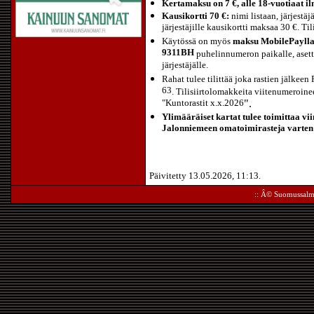
Kertamaksu on 7 €, alle 18-vuotiaat il
Kausikortti 70 €:
nimi listaan, järjestäj
järjestäjille kausikortti maksaa 30 €. T
Käytössä on myös
maksu MobilePayll
9311BH
puhelinnumeron paikalle, asett
järjestäjälle.
Rahat tulee tilittää joka rastien jälkee
63
. Tilisiirtolomakkeita viitenumeroineen
"Kuntorastit x.x.2026
".
Ylimääräiset kartat tulee toimittaa v
Jalonniemeen omatoimirasteja varten
Päivitetty 13.05.2026, 11:13.
:: Â©
Suomussalm